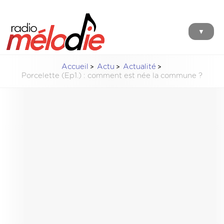
▼
Accueil
Actu
Actualité
Porcelette (Ep1.) : comment est née la commune ?