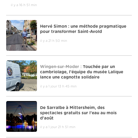
il y a 16 h 51 min
Hervé Simon : une méthode pragmatique
pour transformer Saint-Avold
il y a 21 h 50 min
Wingen-sur-Moder :
Touchée par un
cambriolage, l’équipe du musée Lalique
lance une cagnotte solidaire
il y a 1 jour 13 h 45 min
De Sarralbe à Mittersheim, des
spectacles gratuits sur l’eau au mois
d’août
il y a 1 jour 21 h 51 min