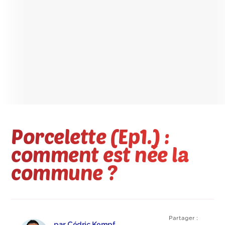
Porcelette (Ep1.) :
comment est née la
commune ?
Partager :
par Cédric Kempf