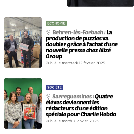
ECONOMIE
Behren-lès-Forbach :
La
production de puzzles va
doubler grâce à l'achat d'une
nouvelle presse chez Alizé
Group
Publié le mercredi 12 février 2025
SOCIÉTÉ
Sarreguemines :
Quatre
élèves deviennent les
rédacteurs d'une édition
spéciale pour Charlie Hebdo
Publié le mardi 7 janvier 2025