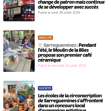
change de patron mais continue
de se développer avec succès
Publié le lundi 28 juillet 2025
INSOLITE
Sarreguemines :
Pendant
l'été, le Moulin de la Blies
propose son premier café
céramique
Publié le mercredi 23 juillet 2025
SOCIÉTÉ
Les écoles de la circonscription
de Sarreguemines s’affrontent
dans un concours local
d’expression artistique