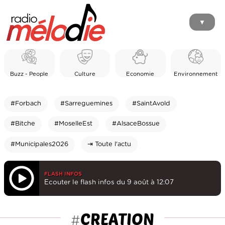
▼
Buzz - People
Culture
Economie
Environnement
#Forbach
#Sarreguemines
#SaintAvold
#Bitche
#MoselleEst
#AlsaceBossue
#Municipales2026
⇥ Toute l'actu
FLASH INFOS
Ecouter le flash infos du 9 août à 12:07
CREATION
#