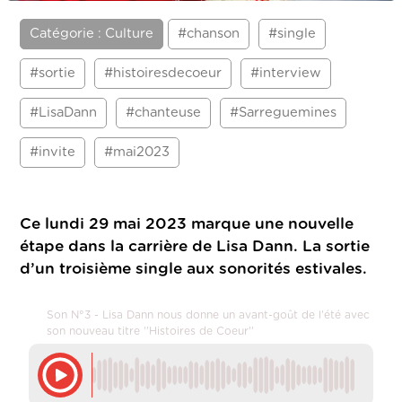
Catégorie : Culture
#chanson
#single
#sortie
#histoiresdecoeur
#interview
#LisaDann
#chanteuse
#Sarreguemines
#invite
#mai2023
Ce lundi 29 mai 2023 marque une nouvelle
étape dans la carrière de Lisa Dann. La sortie
d’un troisième single aux sonorités estivales.
Son N°3 - Lisa Dann nous donne un avant-goût de l'été avec
son nouveau titre ''Histoires de Coeur''