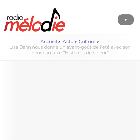
▼
Accueil
Actu
Culture
Lisa Dann nous donne un avant-goût de l'été avec son
nouveau titre ''Histoires de Coeur''