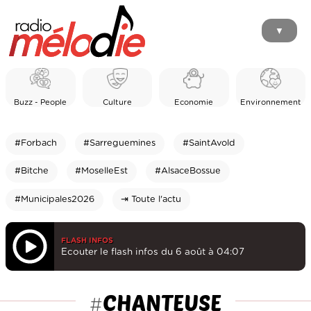
▼
Buzz - People
Culture
Economie
Environnement
#Forbach
#Sarreguemines
#SaintAvold
#Bitche
#MoselleEst
#AlsaceBossue
#Municipales2026
⇥ Toute l'actu
FLASH INFOS
Ecouter le flash infos du 6 août à 04:07
CHANTEUSE
#