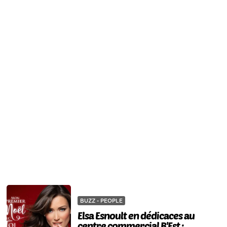
BUZZ - PEOPLE
Elsa Esnoult en dédicaces au
centre commercial B'Est :