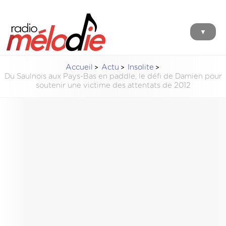
▼
Accueil
Actu
Insolite
Du Saulnois aux Pays-Bas en paddle, le défi de Damien pour
soutenir une victime des attentats de 2012