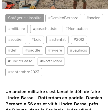
Catégorie : Insolite
#DamienBernard
#ancien
#militaire
#parachutiste
#Montauban
#soutien
#Loic
#attentat
#2012
#defi
#paddle
#riviere
#Saulnois
#LindreBasse
#Rotterdam
#septembre2023
Un ancien militaire s’est lancé le défi de faire
Lindre-Basse – Rotterdam en paddle. Damien
Bernard a 36 ans et vit à Lindre-Basse, près