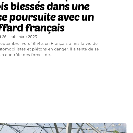
is blessés dans une
e poursuite avec un
fard français
di 26 septembre 2023
septembre, vers 19h45, un Français a mis la vie de
omobilistes et piétons en danger. Il a tenté de se
un contrôle des forces de...