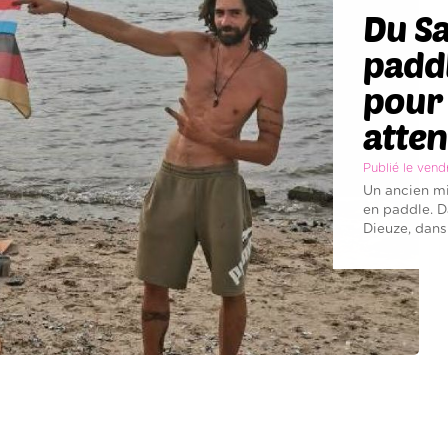
Du Sa
paddl
pour 
atten
Publié le ven
Un ancien mil
en paddle. D
Dieuze, dans l