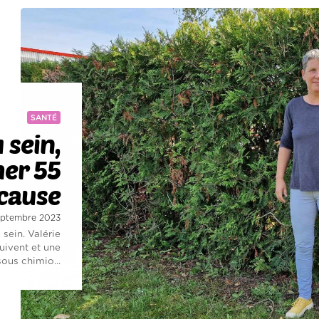
SANTÉ
 sein,
her 55
cause
septembre 2023
sein. Valérie
uivent et une
ous chimio...