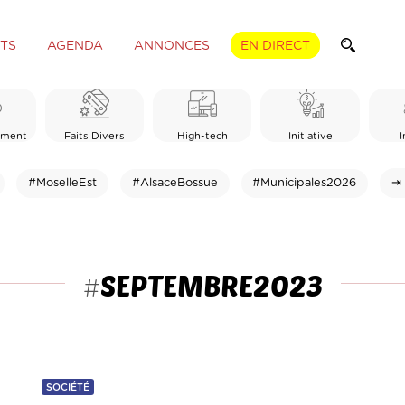
TS
AGENDA
ANNONCES
EN DIRECT
ement
Faits Divers
High-tech
Initiative
I
#MoselleEst
#AlsaceBossue
#Municipales2026
⇥ 
SEPTEMBRE2023
#
SOCIÉTÉ