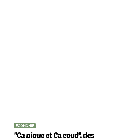
ECONOMIE
''Ça pique et Ça coud'', des