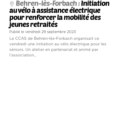
Behren-lès-Forbach :
Initiation
au vélo à assistance électrique
pour renforcer la mobilité des
jeunes retraités
Publié le vendredi 29 septembre 2023
Le CCAS de Behren-lès-Forbach organisait ce
vendredi une initiation au vélo électrique pour les
séniors. Un atelier en partenariat et animé par
l’association...