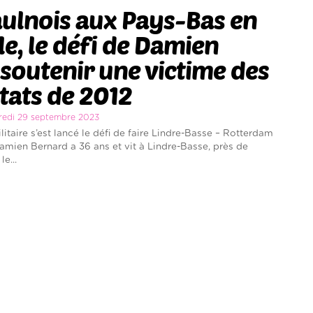
ulnois aux Pays-Bas en
e, le défi de Damien
soutenir une victime des
tats de 2012
dredi 29 septembre 2023
itaire s’est lancé le défi de faire Lindre-Basse – Rotterdam
amien Bernard a 36 ans et vit à Lindre-Basse, près de
e...