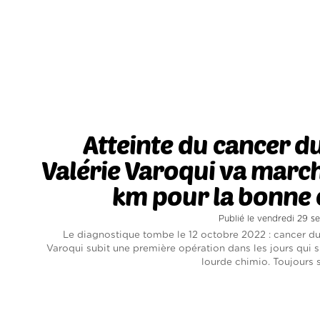
Atteinte du cancer du
Valérie Varoqui va marc
km pour la bonne 
Publié le vendredi 29 
Le diagnostique tombe le 12 octobre 2022 : cancer du 
Varoqui subit une première opération dans les jours qui s
lourde chimio. Toujours s