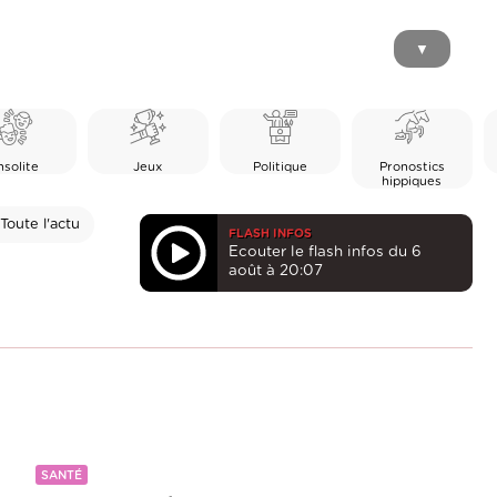
▼
nsolite
Jeux
Politique
Pronostics
hippiques
Toute l'actu
FLASH INFOS
Ecouter le flash infos du 6
août à 20:07
SANTÉ