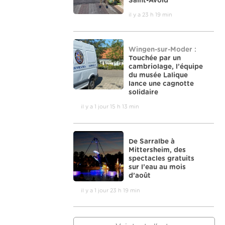
Saint-Avold
il y a 23 h 19 min
Wingen-sur-Moder :
Touchée par un
cambriolage, l’équipe
du musée Lalique
lance une cagnotte
solidaire
il y a 1 jour 15 h 13 min
De Sarralbe à
Mittersheim, des
spectacles gratuits
sur l’eau au mois
d’août
il y a 1 jour 23 h 19 min