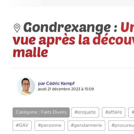
Gondrexange :
U
vue après la décou
malle
par Cédric Kempf
jeudi 21 décembre 2023 à 15:09
Catégorie : Faits Divers
#enquete
#affaire
#GAV
#personne
#gendarmerie
#procureu