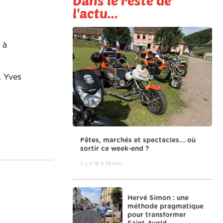
Dans le reste de
l'actu...
 à
, Yves
Fêtes, marchés et spectacles... où
sortir ce week-end ?
il y a 18 h 19 min
Hervé Simon : une
méthode pragmatique
pour transformer