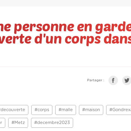
ne personne en garde
verte d'un corps dan
Partager :
#decouverte
#corps
#malle
#maison
#Gondrex
r
#Metz
#decembre2023