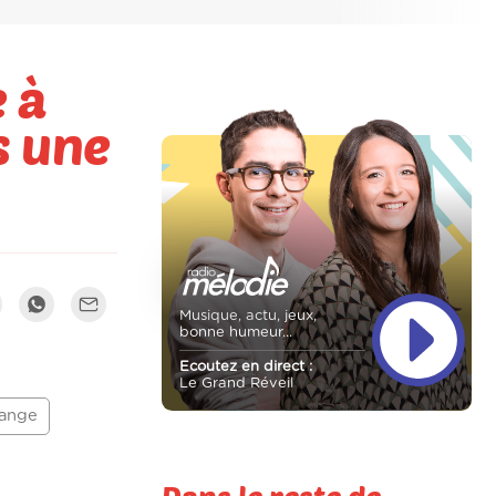
 à
s une
Musique, actu, jeux,
bonne humeur...
Ecoutez en direct :
Le Grand Réveil
ange