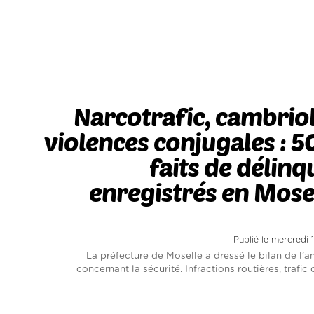
Narcotrafic, cambrio
violences conjugales : 
faits de délin
enregistrés en Mose
Publié le mercredi 
La préfecture de Moselle a dressé le bilan de l’a
concernant la sécurité. Infractions routières, trafi