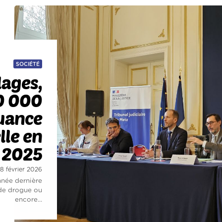
SOCIÉTÉ
lages,
50 000
quance
lle en
2025
18 février 2026
nnée dernière
c de drogue ou
encore...