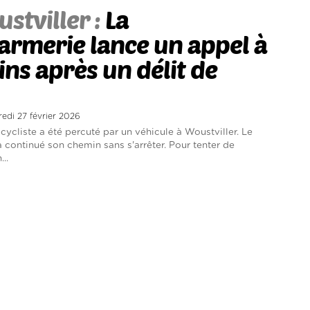
stviller :
La
rmerie lance un appel à
ns après un délit de
redi 27 février 2026
cycliste a été percuté par un véhicule à Woustviller. Le
 continué son chemin sans s'arrêter. Pour tenter de
...