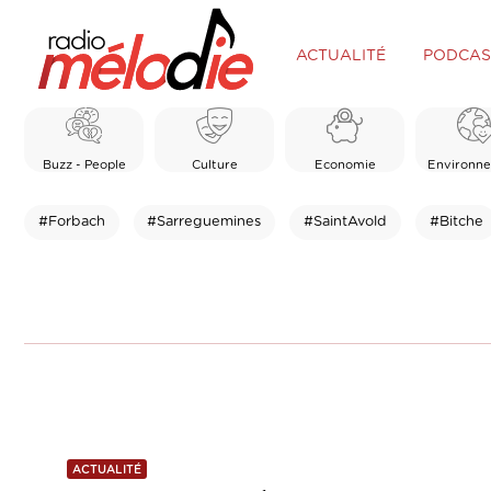
ACTUALITÉ
PODCAS
Buzz - People
Culture
Economie
Environn
#Forbach
#Sarreguemines
#SaintAvold
#Bitche
ACTUALITÉ