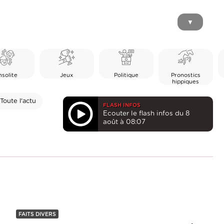
▼
nsolite
Jeux
Politique
Pronostics
hippiques
Toute l'actu
FLASH INFOS
Ecouter le flash infos du 8
août à 08:07
FAITS DIVERS