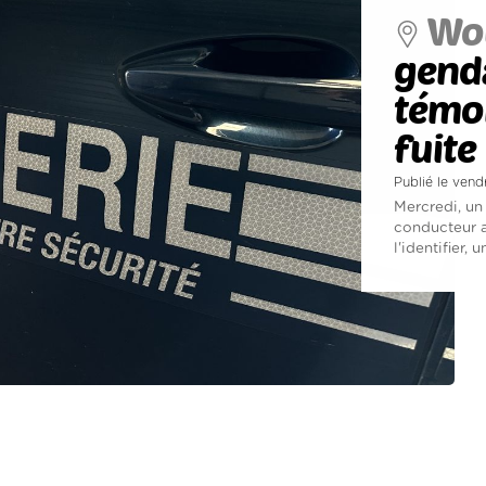
Wou
genda
témoi
fuite
Publié le vend
Mercredi, un 
conducteur a
l'identifier, un