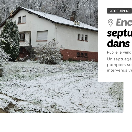
FAITS DIVERS
Enc
septu
dans 
Publié le ven
Un septuagén
pompiers son
intervenus ve