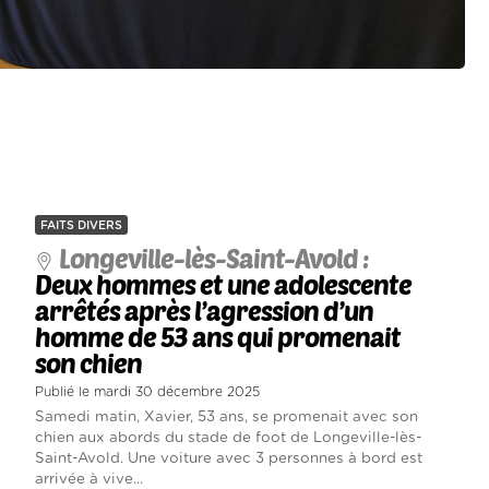
FAITS DIVERS
Longeville-lès-Saint-Avold :
Deux hommes et une adolescente
arrêtés après l’agression d’un
homme de 53 ans qui promenait
son chien
Publié le mardi 30 décembre 2025
Samedi matin, Xavier, 53 ans, se promenait avec son
chien aux abords du stade de foot de Longeville-lès-
Saint-Avold. Une voiture avec 3 personnes à bord est
arrivée à vive...