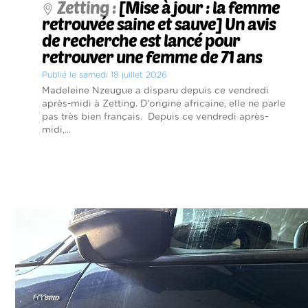
Zetting :
[Mise à jour : la femme
retrouvée saine et sauve] Un avis
de recherche est lancé pour
retrouver une femme de 71 ans
Publié le samedi 18 juillet 2026
Madeleine Nzeugue a disparu depuis ce vendredi
après-midi à Zetting. D'origine africaine, elle ne parle
pas très bien français. Depuis ce vendredi après-
midi,...