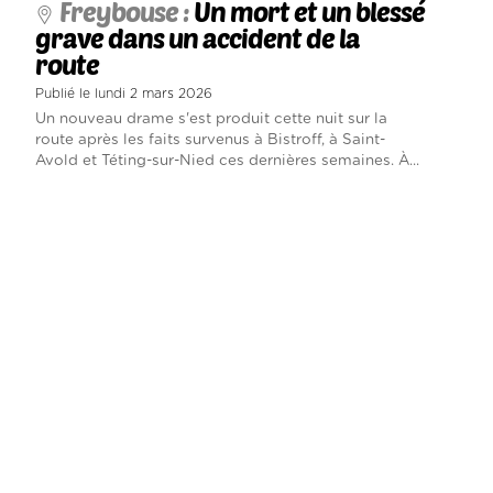
Freybouse :
Un mort et un blessé
grave dans un accident de la
route
Publié le lundi 2 mars 2026
Un nouveau drame s'est produit cette nuit sur la
route après les faits survenus à Bistroff, à Saint-
Avold et Téting-sur-Nied ces dernières semaines. À...