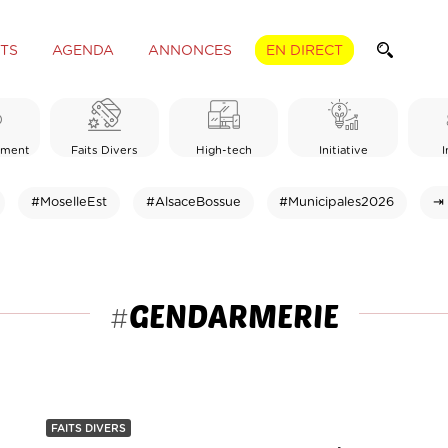
TS
AGENDA
ANNONCES
EN DIRECT
ement
Faits Divers
High-tech
Initiative
I
#MoselleEst
#AlsaceBossue
#Municipales2026
⇥ 
GENDARMERIE
#
FAITS DIVERS