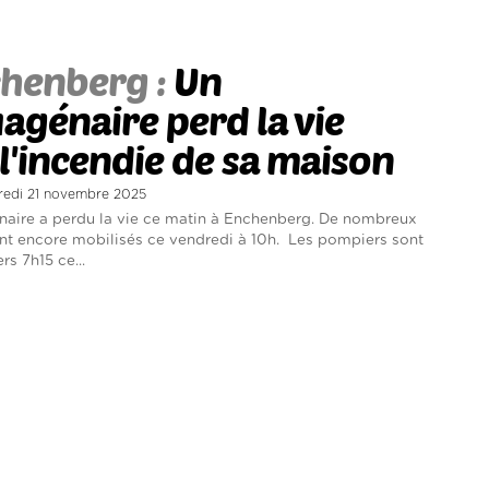
henberg :
Un
agénaire perd la vie
l'incendie de sa maison
dredi 21 novembre 2025
aire a perdu la vie ce matin à Enchenberg. De nombreux
t encore mobilisés ce vendredi à 10h. Les pompiers sont
rs 7h15 ce...