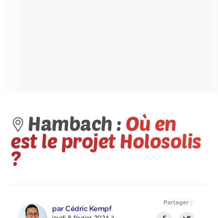
Hambach :
Où en
est le projet Holosolis
?
Partager :
par Cédric Kempf