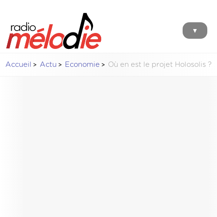
▼
Accueil
Actu
Economie
Où en est le projet Holosolis ?