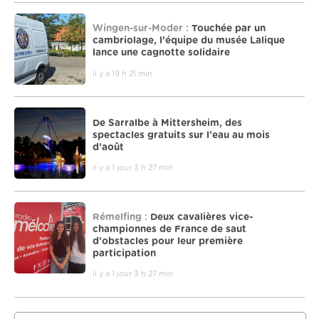
Wingen-sur-Moder :
Touchée par un
cambriolage, l’équipe du musée Lalique
lance une cagnotte solidaire
il y a 19 h 21 min
De Sarralbe à Mittersheim, des
spectacles gratuits sur l’eau au mois
d’août
il y a 1 jour 3 h 27 min
Rémelfing :
Deux cavalières vice-
championnes de France de saut
d’obstacles pour leur première
participation
il y a 1 jour 3 h 27 min