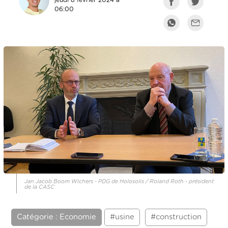
jeudi 8 février 2024 à
06:00
Jan Jacob Boom Wichers - PDG de Holosolis / Roland Roth - président
de la CASC
Catégorie : Economie
#usine
#construction