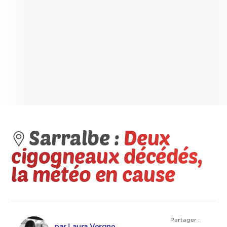
Sarralbe :
Deux
cigogneaux décédés,
la météo en cause
Partager :
par Laura Vergne