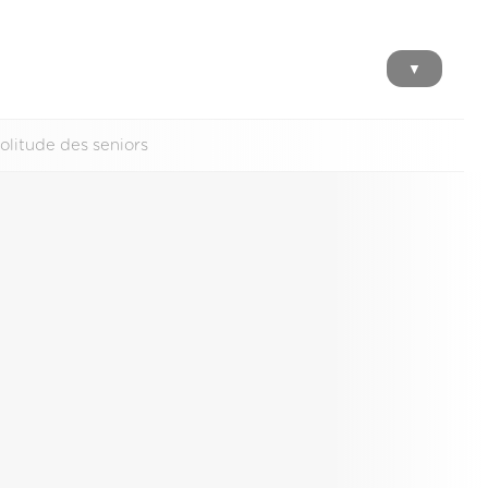
▼
olitude des seniors