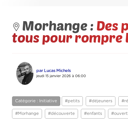
Morhange :
Des p
tous pour rompre l
par Lucas Michels
jeudi 15 janvier 2026 à 06:00
Catégorie : Initiative
#petits
#déjeuners
#r
#Morhange
#découverte
#enfants
#ouvert