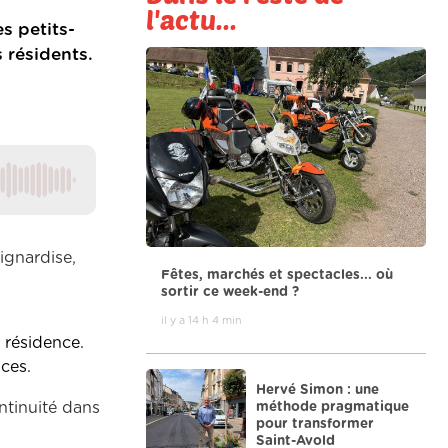
l'actu...
s petits-
 résidents.
mignardise,
Fêtes, marchés et spectacles... où
sortir ce week-end ?
il y a 14 h 4 min
 résidence.
nces.
Hervé Simon : une
méthode pragmatique
ontinuité dans
pour transformer
Saint-Avold