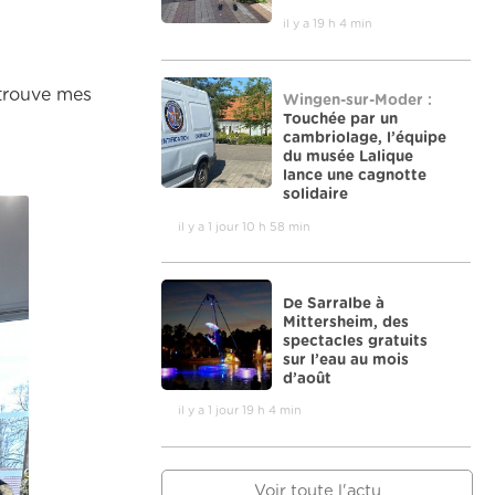
il y a 19 h 4 min
etrouve mes
Wingen-sur-Moder :
Touchée par un
cambriolage, l’équipe
du musée Lalique
lance une cagnotte
solidaire
il y a 1 jour 10 h 58 min
De Sarralbe à
Mittersheim, des
spectacles gratuits
sur l’eau au mois
d’août
il y a 1 jour 19 h 4 min
Voir toute l'actu