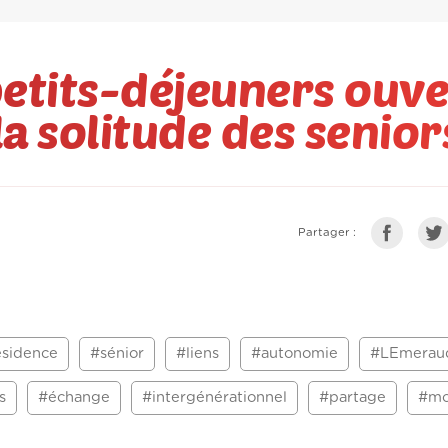
etits-déjeuners ouve
a solitude des senior
Partager :
ésidence
#sénior
#liens
#autonomie
#LEmerau
s
#échange
#intergénérationnel
#partage
#m