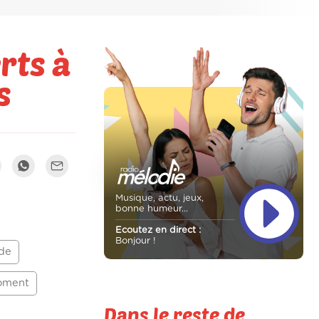
rts à
s
Musique, actu, jeux,
bonne humeur...
Ecoutez en direct :
Bonjour !
de
oment
Dans le reste de