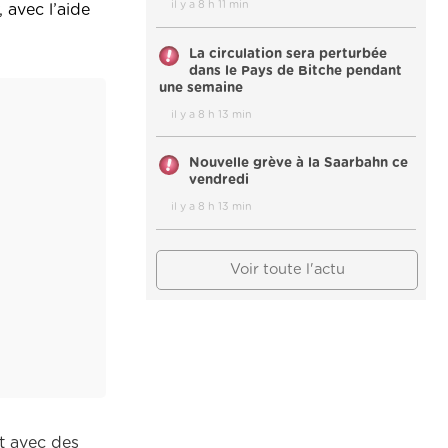
il y a 8 h 11 min
, avec l’aide
La circulation sera perturbée
dans le Pays de Bitche pendant
une semaine
il y a 8 h 13 min
Nouvelle grève à la Saarbahn ce
vendredi
il y a 8 h 13 min
Voir toute l'actu
et avec des