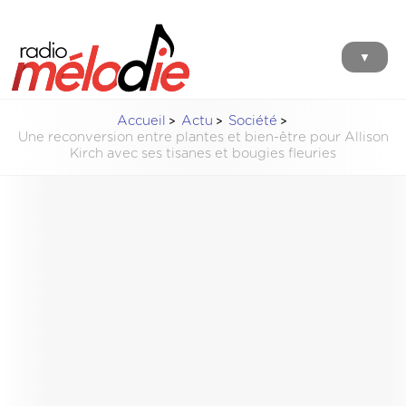
▼
Accueil
Actu
Société
Une reconversion entre plantes et bien-être pour Allison
Kirch avec ses tisanes et bougies fleuries