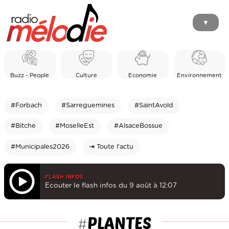
▼
Buzz - People
Culture
Economie
Environnement
#Forbach
#Sarreguemines
#SaintAvold
#Bitche
#MoselleEst
#AlsaceBossue
#Municipales2026
⇥ Toute l'actu
FLASH INFOS
Ecouter le flash infos du 9 août à 12:07
PLANTES
#