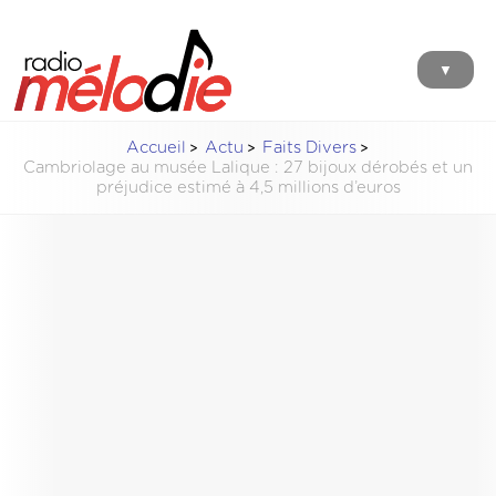
▼
Accueil
Actu
Faits Divers
Cambriolage au musée Lalique : 27 bijoux dérobés et un
préjudice estimé à 4,5 millions d’euros