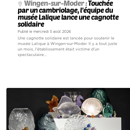
Wingen-sur-Moder :
Touchée
par un cambriolage, l’équipe du
musée Lalique lance une cagnotte
solidaire
Publié le mercredi 5 août 2026
Une cagnotte solidaire est lancée pour soutenir le
musée Lalique à Wingen-sur-Moder. Il y a tout juste
un mois, l'établissement était victime d'un
spectaculaire...