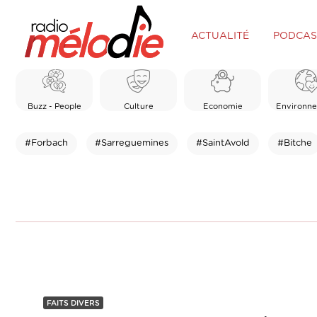
ACTUALITÉ
PODCAS
Buzz - People
Culture
Economie
Environn
#Forbach
#Sarreguemines
#SaintAvold
#Bitche
FAITS DIVERS