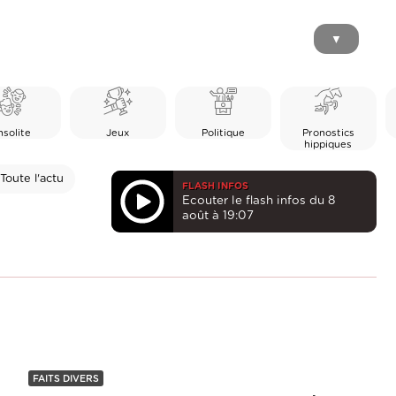
▼
nsolite
Jeux
Politique
Pronostics
hippiques
Toute l'actu
FLASH INFOS
Ecouter le flash infos du 8
août à 19:07
FAITS DIVERS