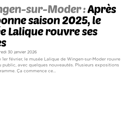
ngen-sur-Moder :
Après
onne saison 2025, le
 Lalique rouvre ses
es
redi 30 janvier 2026
1er février, le musée Lalique de Wingen-sur-Moder rouvre
u public, avec quelques nouveautés. Plusieurs expositions
gramme. Ça commence ce...