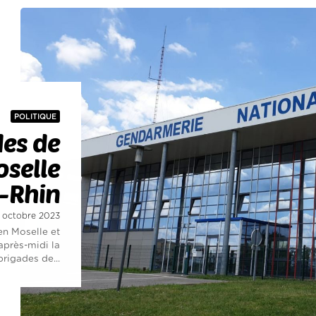
POLITIQUE
des de
selle
s-Rhin
 2 octobre 2023
en Moselle et
après-midi la
rigades de...