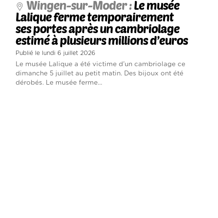
Wingen-sur-Moder :
Le musée
Lalique ferme temporairement
ses portes après un cambriolage
estimé à plusieurs millions d’euros
Publié le lundi 6 juillet 2026
Le musée Lalique a été victime d’un cambriolage ce
dimanche 5 juillet au petit matin. Des bijoux ont été
dérobés. Le musée ferme...