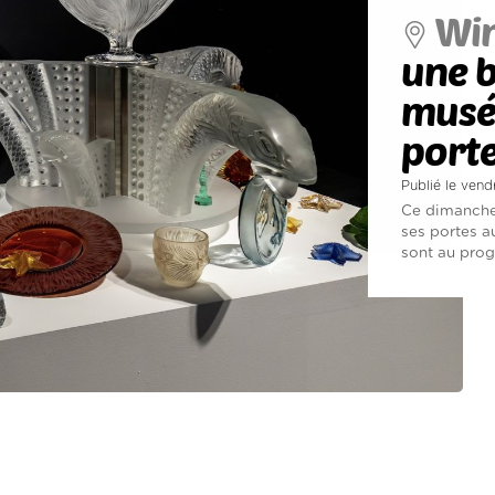
Wi
une b
musée
port
Publié le vend
Ce dimanche 
ses portes a
sont au pro