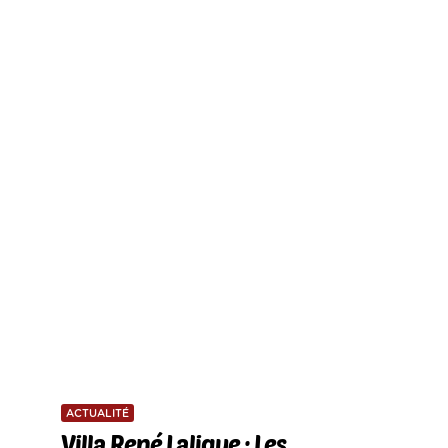
ACTUALITÉ
Villa René Lalique : Les