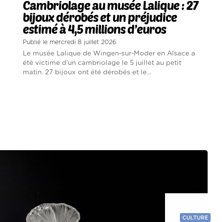
Cambriolage au musée Lalique : 27
bijoux dérobés et un préjudice
estimé à 4,5 millions d’euros
Publié le mercredi 8 juillet 2026
Le musée Lalique de Wingen-sur-Moder en Alsace a
été victime d’un cambriolage le 5 juillet au petit
matin. 27 bijoux ont été dérobés et le...
CULTURE