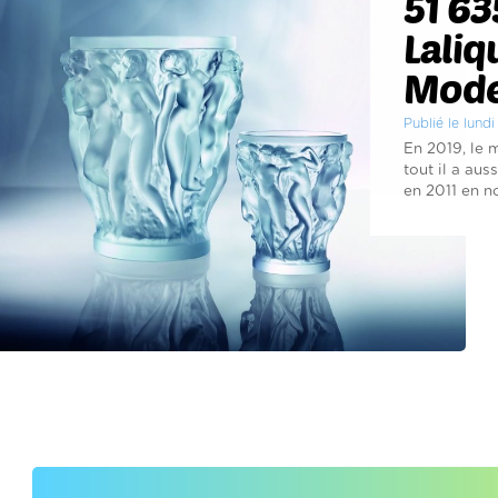
51 63
Lali
Mode
Publié le lund
En 2019, le m
tout il a aus
en 2011 en n