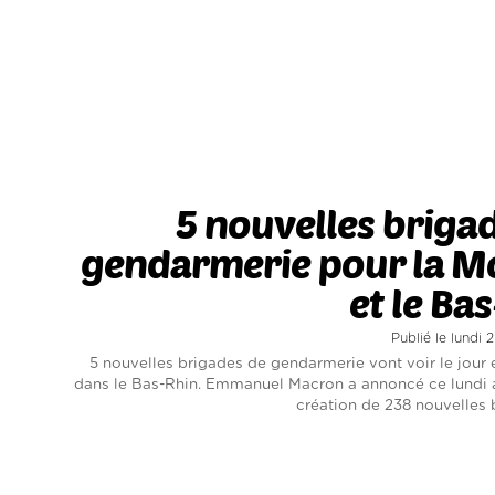
5 nouvelles briga
gendarmerie pour la Mo
et le Ba
Publié le lundi
5 nouvelles brigades de gendarmerie vont voir le jour 
dans le Bas-Rhin. Emmanuel Macron a annoncé ce lundi 
création de 238 nouvelles b