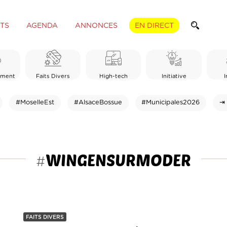
TS
AGENDA
ANNONCES
EN DIRECT
ement
Faits Divers
High-tech
Initiative
I
#MoselleEst
#AlsaceBossue
#Municipales2026
⇥ 
WINGENSURMODER
#
FAITS DIVERS