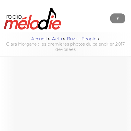
▼
Accueil
Actu
Buzz - People
Clara Morgane : les premières photos du calendrier 2017
dévoilées