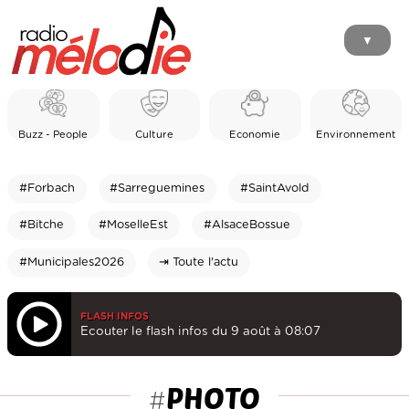
▼
Buzz - People
Culture
Economie
Environnement
#Forbach
#Sarreguemines
#SaintAvold
#Bitche
#MoselleEst
#AlsaceBossue
#Municipales2026
⇥ Toute l'actu
FLASH INFOS
Ecouter le flash infos du 9 août à 08:07
PHOTO
#