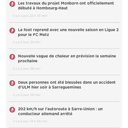
Les travaux du projet Monborn ont officiellement
débuté à Hombourg-Haut
il y a 1 jour 23 h 35 min
Le foot reprend avec une nouvelle saison en Ligue 2
pour le FC Metz
il y a 2 jour 34 min
Nouvelle vague de chaleur en prévision la semaine
prochaine
il y a 2 jour 38 min
Deux personnes ont été blessées dans un accident
d’ULM hier soir à Sarreguemines
il y a 2 jour 39 min
202 km/h sur l'autoroute à Sarre-Union : un
conducteur allemand arrêté
il y a 2 jour 14 h 56 min