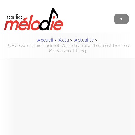
▼
Accueil
Actu
Actualité
L'UFC Que Choisir admet s'être trompé : l'eau est bonne à
Kalhausen-Etting