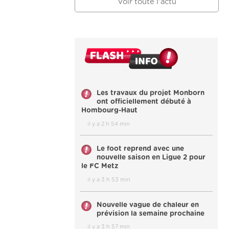
Voir toute l'actu
Les travaux du projet Monborn
ont officiellement débuté à
Hombourg-Haut
il y a 2 h 54 min
Le foot reprend avec une
nouvelle saison en Ligue 2 pour
le FC Metz
il y a 3 h 53 min
Nouvelle vague de chaleur en
prévision la semaine prochaine
il y a 3 h 57 min