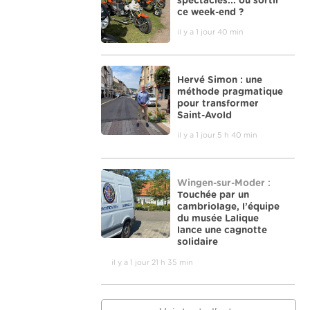
spectacles... où sortir
ce week-end ?
il y a 1 jour 40 min
Hervé Simon : une
méthode pragmatique
pour transformer
Saint-Avold
il y a 1 jour 5 h 40 min
Wingen-sur-Moder :
Touchée par un
cambriolage, l’équipe
du musée Lalique
lance une cagnotte
solidaire
il y a 1 jour 21 h 35 min