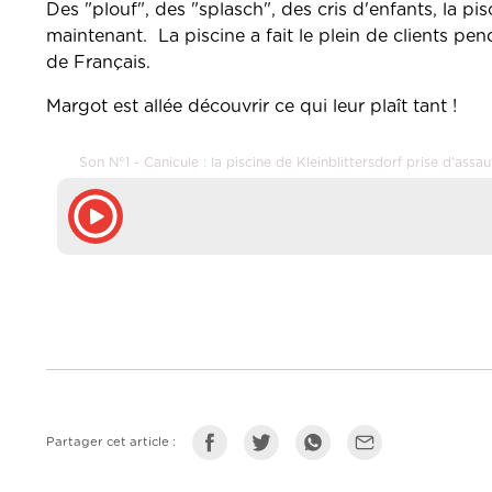
Des "plouf", des "splasch", des cris d'enfants, la pis
maintenant. La piscine a fait le plein de clients pe
de Français.
Margot est allée découvrir ce qui leur plaît tant !
Son N°1 - Canicule : la piscine de Kleinblittersdorf prise d'assau
Partager cet article :