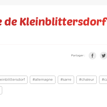
e de Kleinblittersdorf
Partager :
einblittersdorf
#allemagne
#sarre
#chaleur
#c