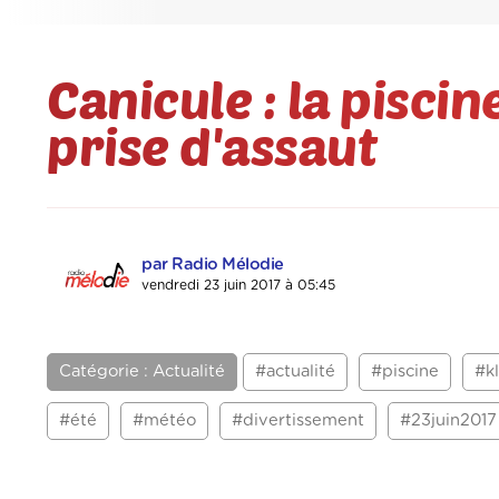
Canicule : la piscin
prise d'assaut
par Radio Mélodie
vendredi 23 juin 2017 à 05:45
Catégorie : Actualité
#actualité
#piscine
#kl
#été
#météo
#divertissement
#23juin2017