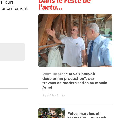
Dans le reste de
s jours
l'actu...
ait énormément
Volmunster :
"Je vais pouvoir
doubler ma production", des
travaux de modernisation au moulin
Arnet
il y a 5 h 40 min
Fêtes, marchés et