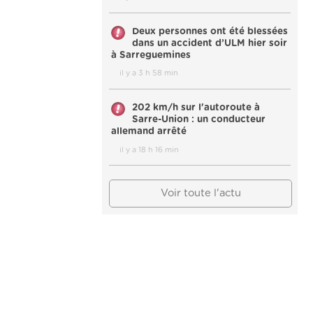
Deux personnes ont été blessées
dans un accident d’ULM hier soir
à Sarreguemines
il y a 3 h 58 min
202 km/h sur l'autoroute à
Sarre-Union : un conducteur
allemand arrêté
il y a 18 h 16 min
Voir toute l'actu