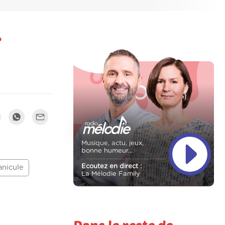
Musique, actu, jeux,
bonne humeur...
Ecoutez en direct :
anicule
La Mélodie Family