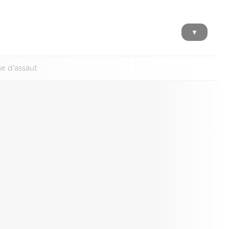
▼
se d'assaut