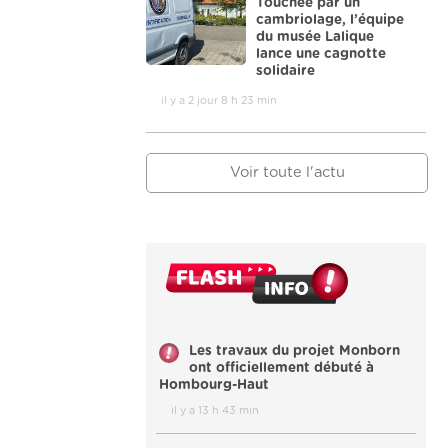
Touchée par un
cambriolage, l’équipe
du musée Lalique
lance une cagnotte
solidaire
il y a 2 jour 8 h 23 min
Voir toute l'actu
Les travaux du projet Monborn
ont officiellement débuté à
Hombourg-Haut
il y a 13 h 43 min