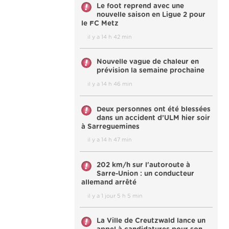
Le foot reprend avec une
nouvelle saison en Ligue 2 pour
le FC Metz
il y a 14 h 42 min
Nouvelle vague de chaleur en
prévision la semaine prochaine
il y a 14 h 46 min
Deux personnes ont été blessées
dans un accident d’ULM hier soir
à Sarreguemines
il y a 14 h 47 min
202 km/h sur l'autoroute à
Sarre-Union : un conducteur
allemand arrêté
il y a 1 jour 5 h 5 min
La Ville de Creutzwald lance un