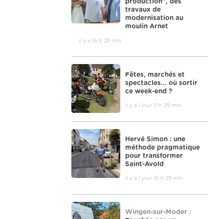
production", des
travaux de
modernisation au
moulin Arnet
il y a 16 h 29 min
Fêtes, marchés et
spectacles... où sortir
ce week-end ?
il y a 1 jour 11 h 29 min
Hervé Simon : une
méthode pragmatique
pour transformer
Saint-Avold
il y a 1 jour 16 h 29 min
Wingen-sur-Moder :