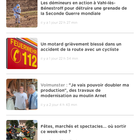
Les démineurs en action à Vahl-lès-
Bénestroff pour détruire une grenade de
la Seconde Guerre mondiale
il y a 1 jour 22 h 27 min
Un motard grièvement blessé dans un
accident de la route avec un cycliste
il y a 1 jour 22 h 34 min
Volmunster :
"Je vais pouvoir doubler ma
production", des travaux de
modernisation au moulin Arnet
il y a 2 jour 4 h 43 min
Fêtes, marchés et spectacles... où sortir
ce week-end ?