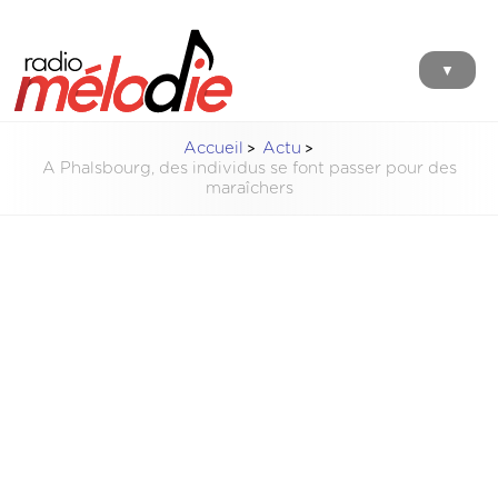
▼
Accueil
Actu
A Phalsbourg, des individus se font passer pour des
maraîchers