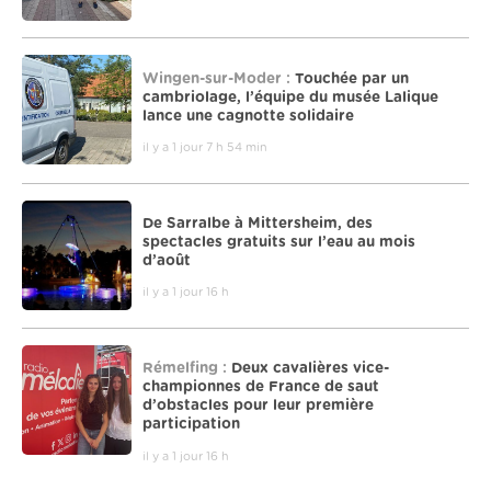
Wingen-sur-Moder :
Touchée par un
cambriolage, l’équipe du musée Lalique
lance une cagnotte solidaire
il y a 1 jour 7 h 54 min
De Sarralbe à Mittersheim, des
spectacles gratuits sur l’eau au mois
d’août
il y a 1 jour 16 h
Rémelfing :
Deux cavalières vice-
championnes de France de saut
d’obstacles pour leur première
participation
il y a 1 jour 16 h