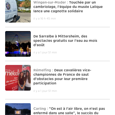
Wingen-sur-Moder :
Touchée par un
cambriolage, l’équipe du musée Lalique
lance une cagnotte solidaire
il y a 16 h 45 min
De Sarralbe à Mittersheim, des
spectacles gratuits sur l’eau au mois
d’août
il y a 1 jour 51 min
Rémelfing :
Deux cavalières vice-
championnes de France de saut
d’obstacles pour leur première
participation
il y a 1 jour 51 min
Carling :
"On est à l’air libre, on n’est pas
enfermé dans une salle", le succès du