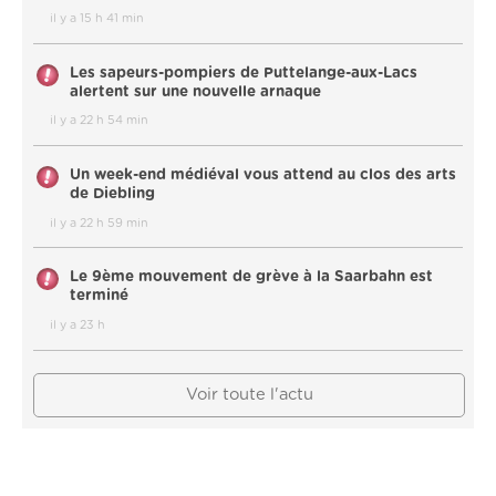
il y a 15 h 41 min
Les sapeurs-pompiers de Puttelange-aux-Lacs
alertent sur une nouvelle arnaque
il y a 22 h 54 min
Un week-end médiéval vous attend au clos des arts
de Diebling
il y a 22 h 59 min
Le 9ème mouvement de grève à la Saarbahn est
terminé
il y a 23 h
Voir toute l'actu