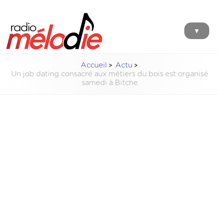
▼
Accueil
Actu
Un job dating consacré aux métiers du bois est organisé
samedi à Bitche