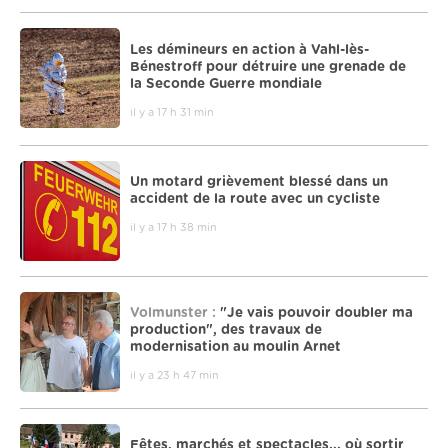
Les démineurs en action à Vahl-lès-
Bénestroff pour détruire une grenade de
la Seconde Guerre mondiale
il y a 17 h 31 min
Un motard grièvement blessé dans un
accident de la route avec un cycliste
il y a 17 h 38 min
Volmunster :
"Je vais pouvoir doubler ma
production", des travaux de
modernisation au moulin Arnet
il y a 23 h 47 min
Fêtes, marchés et spectacles... où sortir