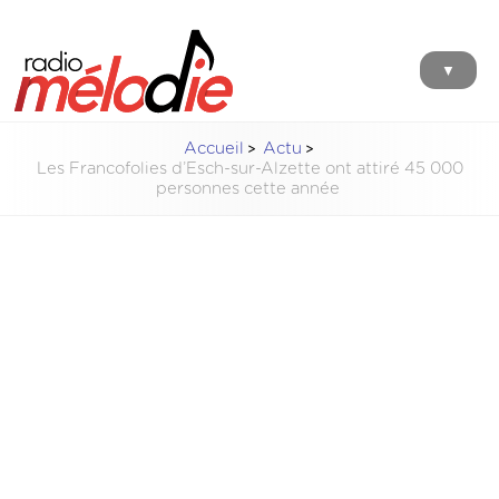
▼
Accueil
Actu
Les Francofolies d’Esch-sur-Alzette ont attiré 45 000
personnes cette année