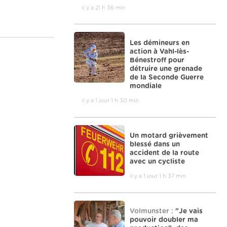
il y a 21 h 36 min
Les démineurs en
action à Vahl-lès-
Bénestroff pour
détruire une grenade
de la Seconde Guerre
mondiale
il y a 1 jour 1 h 30 min
Un motard grièvement
blessé dans un
accident de la route
avec un cycliste
il y a 1 jour 1 h 37 min
Volmunster :
"Je vais
pouvoir doubler ma