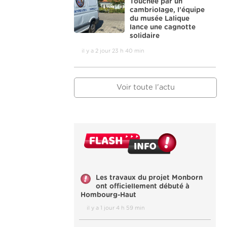
Touchée par un
cambriolage, l’équipe
du musée Lalique
lance une cagnotte
solidaire
il y a 2 jour 23 h 40 min
Voir toute l'actu
Les travaux du projet Monborn
ont officiellement débuté à
Hombourg-Haut
il y a 1 jour 4 h 59 min