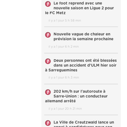
Le foot reprend avec une
nouvelle saison en Ligue 2 pour
le FC Metz
il y a 1 jour 5 h 58 min
Nouvelle vague de chaleur en
prévision la semaine prochaine
il y a 1 jour 6 h 2 min
Deux personnes ont été blessées
dans un accident d’ULM hier soir
à Sarreguemines
il y a 1 jour 6 h 3 min
202 km/h sur l'autoroute à
Sarre-Union : un conducteur
allemand arrêté
il y a 1 jour 20 h 21 min
La Ville de Creutzwald lance un