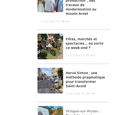
production", des
travaux de
modernisation au
moulin Arnet
il y a 1 jour 7 h 46 min
Fêtes, marchés et
spectacles... où sortir
ce week-end ?
il y a 2 jour 2 h 45 min
Hervé Simon : une
méthode pragmatique
pour transformer
Saint-Avold
il y a 2 jour 7 h 45 min
Wingen-sur-Moder :