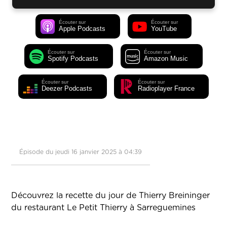
Écouter sur
Écouter sur
Apple Podcasts
YouTube
Écouter sur
Écouter sur
Spotify Podcasts
Amazon Music
Écouter sur
Écouter sur
Deezer Podcasts
Radioplayer France
Épisode du jeudi 16 janvier 2025 à 04:39
Découvrez la recette du jour de Thierry Breininger
du restaurant Le Petit Thierry à Sarreguemines