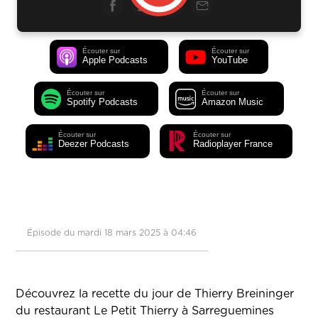
Écouter sur
Écouter sur
Apple Podcasts
YouTube
Écouter sur
Écouter sur
Spotify Podcasts
Amazon Music
Écouter sur
Écouter sur
Deezer Podcasts
Radioplayer France
Épisode du mardi 18 mars 2025 à 04:46
Découvrez la recette du jour de Thierry Breininger
du restaurant Le Petit Thierry à Sarreguemines