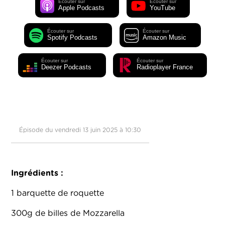
Écouter sur
Écouter sur
Apple Podcasts
YouTube
Écouter sur
Écouter sur
Spotify Podcasts
Amazon Music
Écouter sur
Écouter sur
Deezer Podcasts
Radioplayer France
Épisode du vendredi 13 juin 2025 à 10:30
Ingrédients :
1 barquette de roquette
300g de billes de Mozzarella