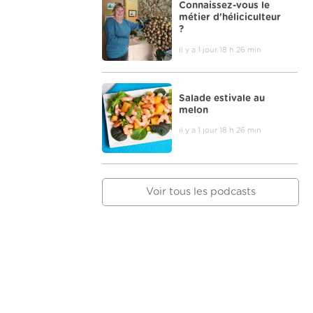
Connaissez-vous le
métier d'héliciculteur
?
il y a 1 jour 18 h 26 min
Salade estivale au
melon
il y a 1 jour 18 h 26 min
Voir tous les podcasts