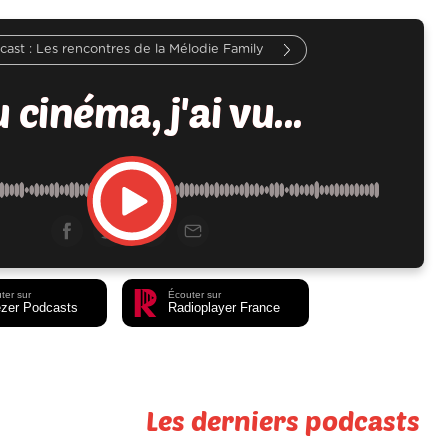
Les rencontres de la Mélodie Family
 cinéma, j'ai vu...
ter sur
Écouter sur
zer Podcasts
Radioplayer France
Les derniers podcasts