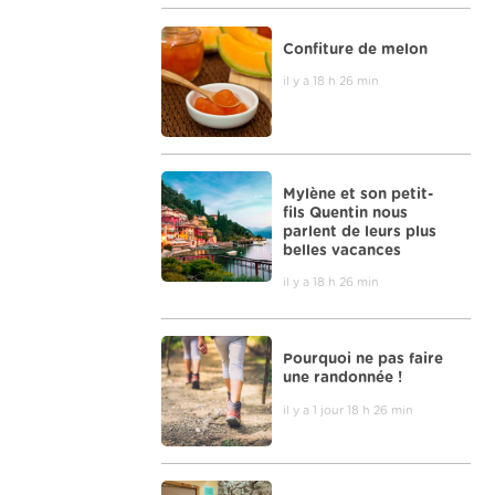
Confiture de melon
il y a 18 h 26 min
Mylène et son petit-
fils Quentin nous
parlent de leurs plus
belles vacances
il y a 18 h 26 min
Pourquoi ne pas faire
une randonnée !
il y a 1 jour 18 h 26 min