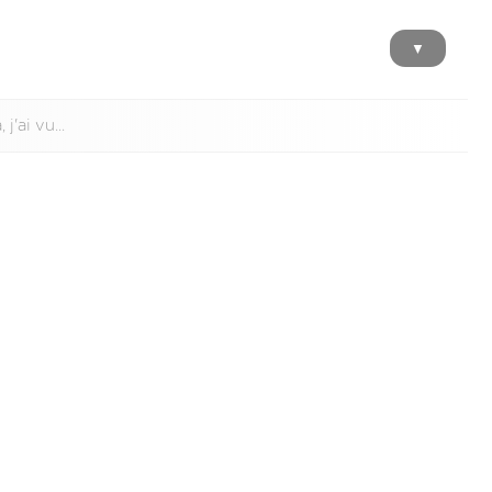
▼
j'ai vu...