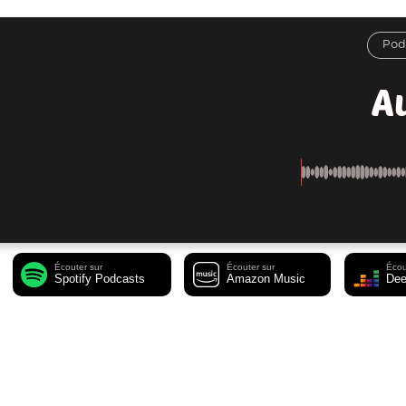
Au
Écouter sur
Écouter sur
Écou
Spotify Podcasts
Amazon Music
Dee