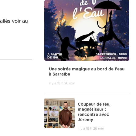
llés voir au
Une soirée magique au bord de l'eau
à Sarralbe
il y a 18 h 26 min
Coupeur de feu,
magnétiseur :
rencontre avec
Jérémy
il y a 18 h 26 min