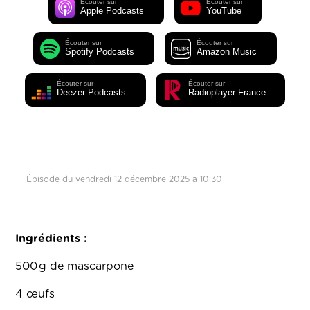
Écouter sur
Écouter sur
Apple Podcasts
YouTube
Écouter sur
Écouter sur
Spotify Podcasts
Amazon Music
Écouter sur
Écouter sur
Deezer Podcasts
Radioplayer France
Épisode du vendredi 12 décembre 2025 à 10:30
Ingrédients :
500 g de mascarpone
4 œufs