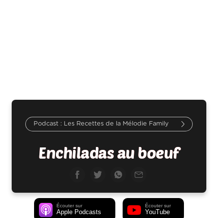
Les Recettes de la Mélodie Family
Enchiladas au boeuf
Écouter sur
Écouter sur
Apple Podcasts
YouTube