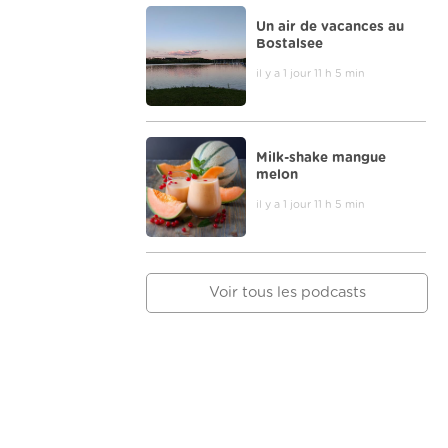
Un air de vacances au
Bostalsee
il y a 1 jour 11 h 5 min
Milk-shake mangue
melon
il y a 1 jour 11 h 5 min
Voir tous les podcasts