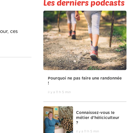
Les derniers podcasts
our, ces
Pourquoi ne pas faire une randonnée
!
il y a 11 h 5 min
Connaissez-vous le
métier d'héliciculteur
?
il y a 11 h 5 min