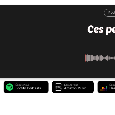
Ces pe
Écouter sur
Écouter sur
Écou
Spotify Podcasts
Amazon Music
Dee