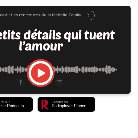
Les rencontres de la Mélodie Family
tits détails qui tuent
l’amour
ter sur
Écouter sur
zer Podcasts
Radioplayer France