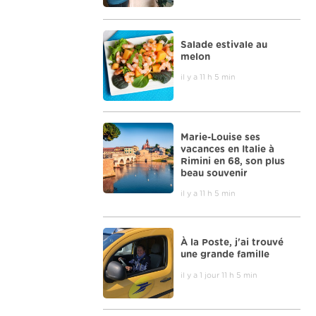
Salade estivale au
melon
il y a 11 h 5 min
Marie-Louise ses
vacances en Italie à
Rimini en 68, son plus
beau souvenir
il y a 11 h 5 min
À la Poste, j'ai trouvé
une grande famille
il y a 1 jour 11 h 5 min