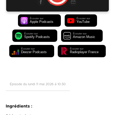
Écouter sur
Écouter sur
Apple Podcasts
YouTube
Écouter sur
Écouter sur
Spotify Podcasts
Amazon Music
Écouter sur
Écouter sur
Deezer Podcasts
Radioplayer France
Épisode du lundi 11 mai 2026 à 10:30
Ingrédients :