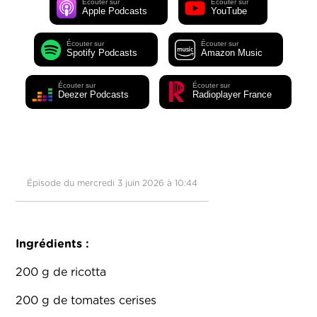
Écouter sur
Écouter sur
Apple Podcasts
YouTube
Écouter sur
Écouter sur
Spotify Podcasts
Amazon Music
Écouter sur
Écouter sur
Deezer Podcasts
Radioplayer France
Épisode du mercredi 3 juin 2026 à 10:44
Ingrédients :
200 g de ricotta
200 g de tomates cerises