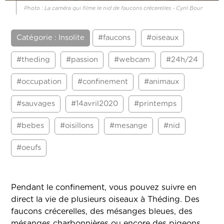
Photo : La caméra qui filme le nid de faucons crécerelles - Cyril Bour
Catégorie : Insolite
#faucons
#oiseaux
#theding
#passion
#webcam
#24h/24
#occupation
#confinement
#animaux
#sauvages
#14avril2020
#printemps
#bebes
#oisillons
#mesange
#nid
#oeufs
Pendant le confinement, vous pouvez suivre en
direct la vie de plusieurs oiseaux à Théding. Des
faucons crécerelles, des mésanges bleues, des
mésanges charbonnières ou encore des pigeons