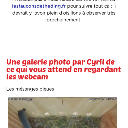
lesfauconsdetheding.fr
pour suivre tout ça : il
devrait y avoir plein d’oisillons à observer très
prochainement.
Une galerie photo par Cyril de
ce qui vous attend en regardant
les webcam
Les mésanges bleues :