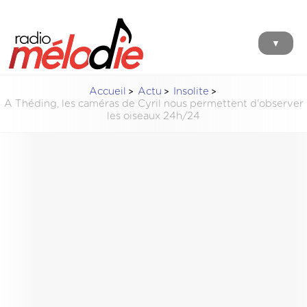
▼
Accueil
Actu
Insolite
A Théding, les caméras de Cyril nous permettent d'observer
les oiseaux 24h/24