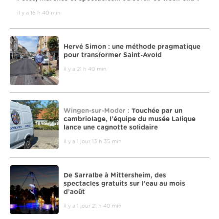
il y a 16 h 40 min
Hervé Simon : une méthode pragmatique
pour transformer Saint-Avold
il y a 21 h 40 min
Wingen-sur-Moder :
Touchée par un
cambriolage, l’équipe du musée Lalique
lance une cagnotte solidaire
il y a 1 jour 13 h 35 min
De Sarralbe à Mittersheim, des
spectacles gratuits sur l’eau au mois
d’août
il y a 1 jour 21 h 40 min