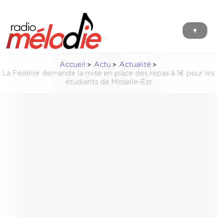
▼
Accueil
Actu
Actualité
La Fédélor demande la mise en place des repas à 1€ pour les
étudiants de Moselle-Est