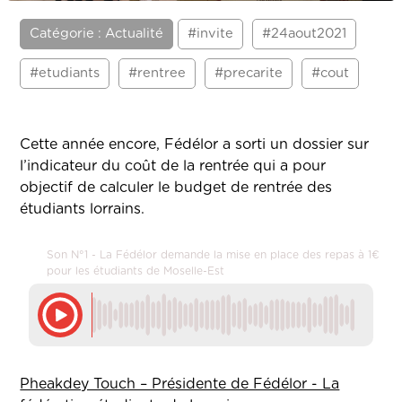
Catégorie : Actualité
#invite
#24aout2021
#etudiants
#rentree
#precarite
#cout
Cette année encore, Fédélor a sorti un dossier sur
l’indicateur du coût de la rentrée qui a pour
objectif de calculer le budget de rentrée des
étudiants lorrains.
Son N°1 - La Fédélor demande la mise en place des repas à 1€
pour les étudiants de Moselle-Est
Pheakdey Touch – Présidente de Fédélor - La