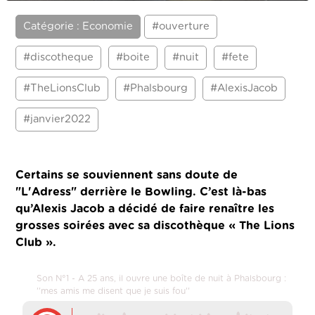
Catégorie : Economie
#ouverture
#discotheque
#boite
#nuit
#fete
#TheLionsClub
#Phalsbourg
#AlexisJacob
#janvier2022
Certains se souviennent sans doute de
"L'Adress" derrière le Bowling. C’est là-bas
qu’Alexis Jacob a décidé de faire renaître les
grosses soirées avec sa discothèque « The Lions
Club ».
Son N°1 - A 25 ans, il ouvre une boîte de nuit à Phalsbourg :
''mes amis me disent que je suis fou''