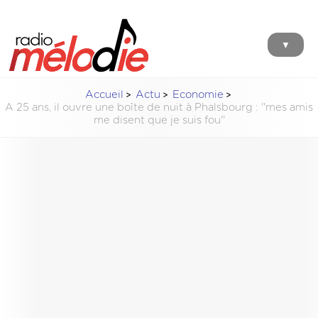
▼
Accueil
Actu
Economie
A 25 ans, il ouvre une boîte de nuit à Phalsbourg : ''mes amis
me disent que je suis fou''