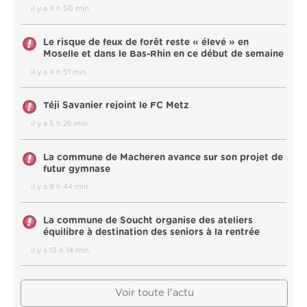
il y a 4 h 50 min
Le risque de feux de forêt reste « élevé » en
Moselle et dans le Bas-Rhin en ce début de semaine
il y a 4 h 51 min
Téji Savanier rejoint le FC Metz
il y a 5 h 26 min
La commune de Macheren avance sur son projet de
futur gymnase
il y a 8 h 44 min
La commune de Soucht organise des ateliers
équilibre à destination des seniors à la rentrée
il y a 13 h 14 min
Voir toute l'actu