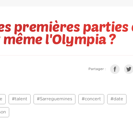
les premières parties
t même l'Olympia ?
Partager :
e
#talent
#Sarreguemines
#concert
#date
son