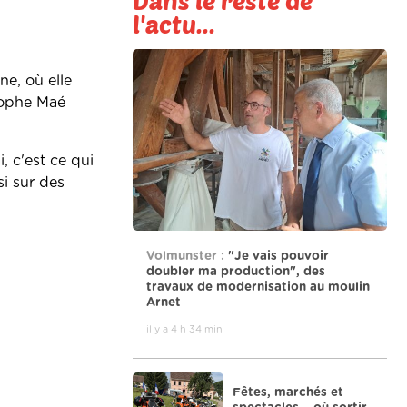
Dans le reste de
l'actu...
ne, où elle
stophe Maé
, c'est ce qui
si sur des
Volmunster :
"Je vais pouvoir
doubler ma production", des
travaux de modernisation au moulin
Arnet
il y a 4 h 34 min
Fêtes, marchés et