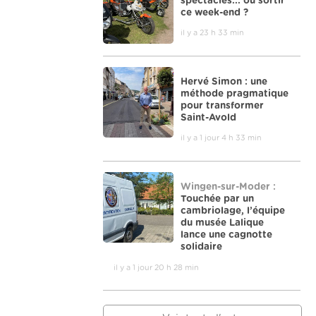
spectacles... où sortir
ce week-end ?
il y a 23 h 33 min
Hervé Simon : une
méthode pragmatique
pour transformer
Saint-Avold
il y a 1 jour 4 h 33 min
Wingen-sur-Moder :
Touchée par un
cambriolage, l’équipe
du musée Lalique
lance une cagnotte
solidaire
il y a 1 jour 20 h 28 min