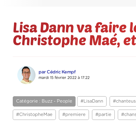
Lisa Dann va faire 
Christophe Maé, e
par Cédric Kempf
mardi 15 février 2022 à 17:22
Catégorie : Buzz - People
#LisaDann
#chanteus
#ChristopheMae
#premiere
#partie
#chan