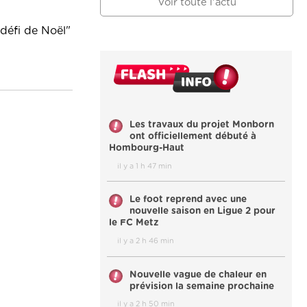
Voir toute l'actu
 défi de Noël"
Les travaux du projet Monborn
ont officiellement débuté à
Hombourg-Haut
il y a 1 h 47 min
Le foot reprend avec une
nouvelle saison en Ligue 2 pour
le FC Metz
il y a 2 h 46 min
Nouvelle vague de chaleur en
prévision la semaine prochaine
il y a 2 h 50 min