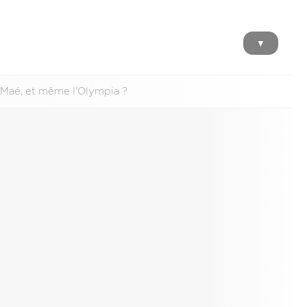
▼
e Maé, et même l'Olympia ?