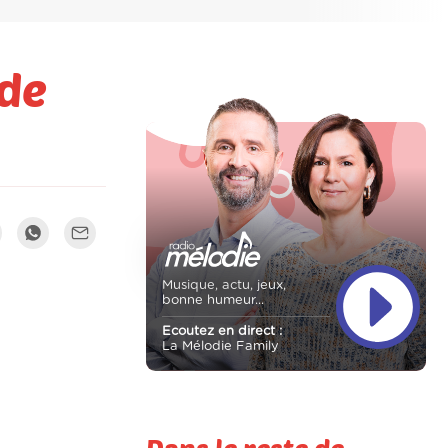
 de
Musique, actu, jeux,
bonne humeur...
Ecoutez en direct :
La Mélodie Family