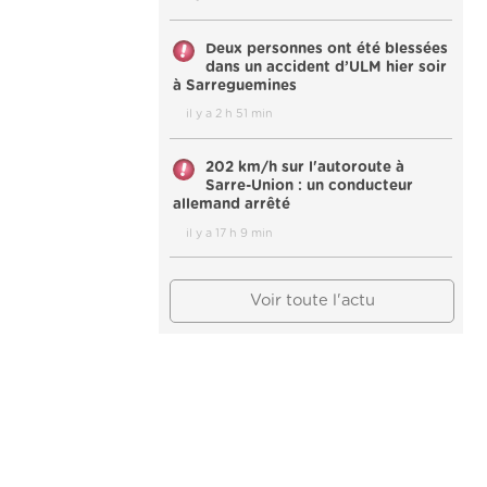
Deux personnes ont été blessées
dans un accident d’ULM hier soir
à Sarreguemines
il y a 2 h 51 min
202 km/h sur l'autoroute à
Sarre-Union : un conducteur
allemand arrêté
il y a 17 h 9 min
Voir toute l'actu