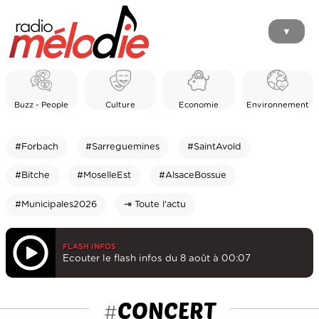
▼
Buzz - People
Culture
Economie
Environnement
#Forbach
#Sarreguemines
#SaintAvold
#Bitche
#MoselleEst
#AlsaceBossue
#Municipales2026
⇥ Toute l'actu
FLASH INFOS
Ecouter le flash infos du 8 août à 00:07
CONCERT
#