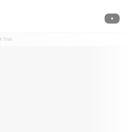
▼
 Trail