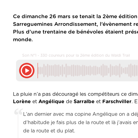
Ce dimanche 26 mars se tenait la 2ème édition 
Sarreguemines Arrondissement, l’évènement reg
Plus d’une trentaine de bénévoles étaient prés
monde.
Son N°1 - 330 coureurs pour la 2ème édition du Waldi Trail
La pluie n’a pas découragé les compétiteurs ce dim
Lorène
et
Angélique
de
Sarralbe
et
Farschviller
. 
L’an dernier avec ma copine Angélique on a déjà
d’habitude je fais plus de la route et là j’avais
de la route et du plat.