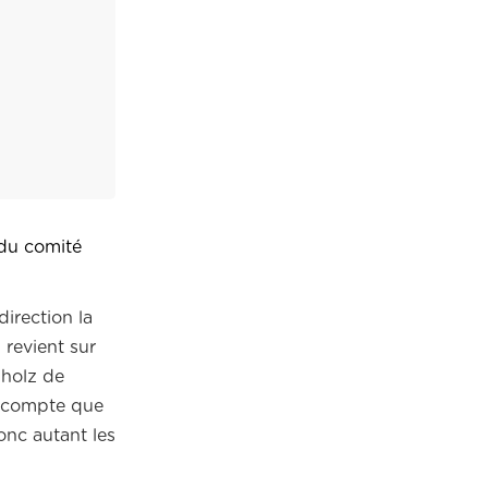
du comité
irection la
 revient sur
hholz de
du compte que
onc autant les