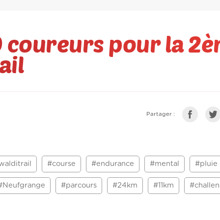
 coureurs pour la 2
ail
Partager :
walditrail
#course
#endurance
#mental
#pluie
#Neufgrange
#parcours
#24km
#11km
#challe