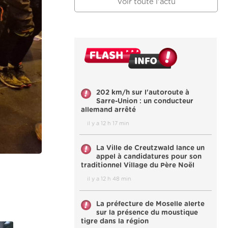
Voir toute l'actu
202 km/h sur l'autoroute à
Sarre-Union : un conducteur
allemand arrêté
il y a 12 h 17 min
La Ville de Creutzwald lance un
appel à candidatures pour son
traditionnel Village du Père Noël
il y a 12 h 48 min
La préfecture de Moselle alerte
sur la présence du moustique
tigre dans la région