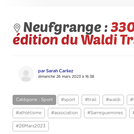
Neufgrange :
330
édition du Waldi Tr
par Sarah Carliez
dimanche 26 mars 2023 à 16:38
Catégorie : Sport
#sport
#trail
#waldi
#
#athlétisme
#association
#Sarreguemines
#26Mars2023