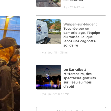
Saint-Avold
il y a 23 h 42 min
Wingen-sur-Moder :
Touchée par un
cambriolage, l’équipe
du musée Lalique
lance une cagnotte
solidaire
il y a 1 jour 15 h 36 min
De Sarralbe à
Mittersheim, des
spectacles gratuits
sur l’eau au mois
d’août
il y a 1 jour 23 h 42 min