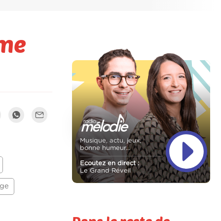
ème
Musique, actu, jeux,
bonne humeur...
Ecoutez en direct :
Le Grand Réveil
nge