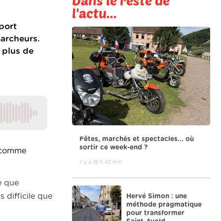
Dans le reste de
l'actu...
port
marcheurs.
 plus de
Fêtes, marchés et spectacles... où
sortir ce week-end ?
, comme
il y a 18 h 42 min
e que
s difficile que
Hervé Simon : une
méthode pragmatique
pour transformer