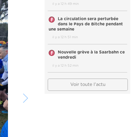
il y a 12 h 49 min
La circulation sera perturbée
dans le Pays de Bitche pendant
une semaine
il y a 12 h 51 min
Nouvelle grève à la Saarbahn ce
vendredi
il y a 12 h 52 min
Voir toute l'actu