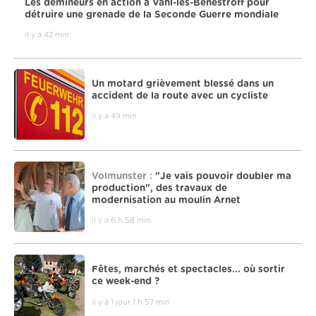
Les démineurs en action à Vahl-lès-Bénestroff pour
détruire une grenade de la Seconde Guerre mondiale
il y a 42 min
Un motard grièvement blessé dans un
accident de la route avec un cycliste
il y a 49 min
Volmunster :
"Je vais pouvoir doubler ma
production", des travaux de
modernisation au moulin Arnet
il y a 6 h 58 min
Fêtes, marchés et spectacles... où sortir
ce week-end ?
il y a 1 jour 1 h 57 min