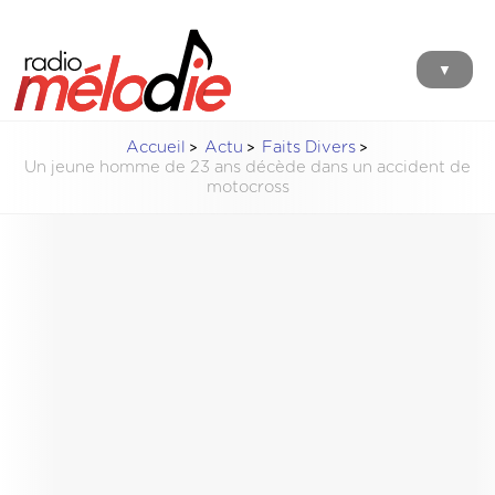
▼
Accueil
Actu
Faits Divers
Un jeune homme de 23 ans décède dans un accident de
motocross