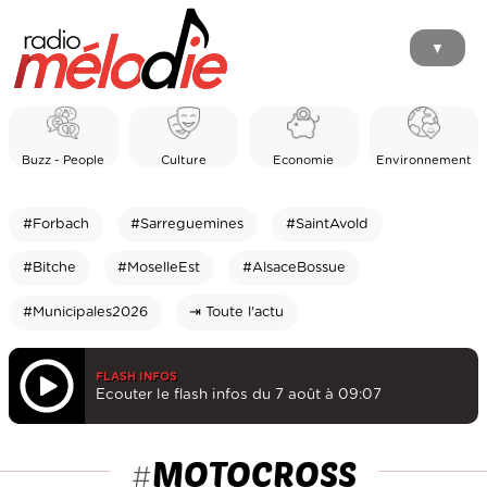
▼
Buzz - People
Culture
Economie
Environnement
#Forbach
#Sarreguemines
#SaintAvold
#Bitche
#MoselleEst
#AlsaceBossue
#Municipales2026
⇥ Toute l'actu
FLASH INFOS
Ecouter le flash infos du 7 août à 09:07
MOTOCROSS
#