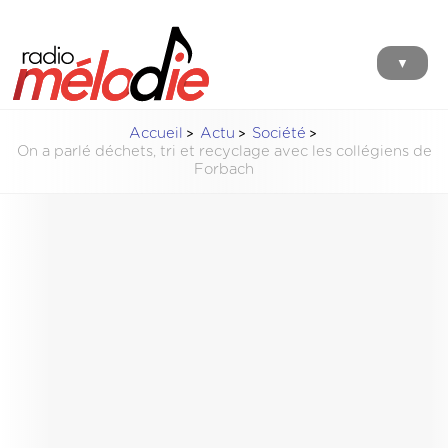
▼
Accueil
Actu
Société
On a parlé déchets, tri et recyclage avec les collégiens de
Forbach