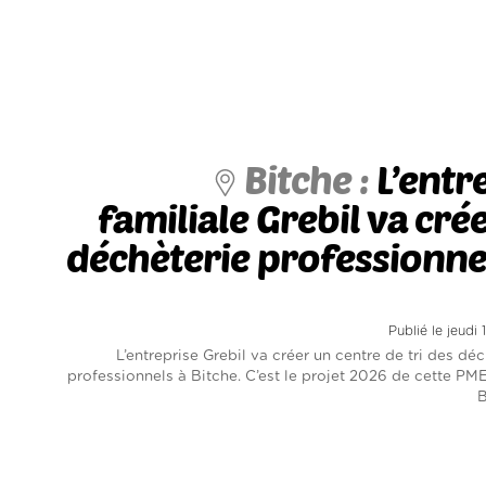
Bitche :
L’entr
familiale Grebil va cré
déchèterie professionne
Publié le jeudi
L’entreprise Grebil va créer un centre de tri des dé
professionnels à Bitche. C’est le projet 2026 de cette PME
B