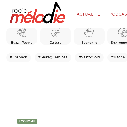
ACTUALITÉ
PODCAS
Buzz - People
Culture
Economie
Environn
#Forbach
#Sarreguemines
#SaintAvold
#Bitche
ECONOMIE