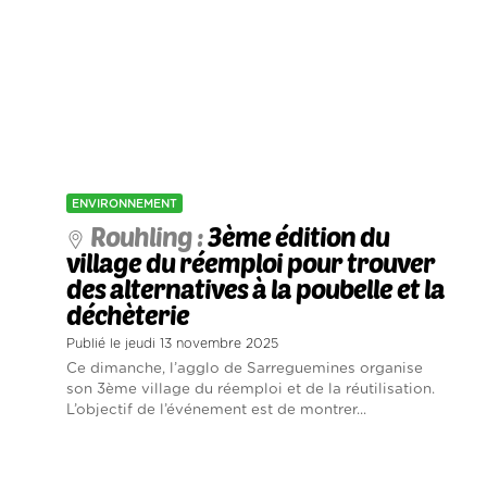
ENVIRONNEMENT
Rouhling :
3ème édition du
village du réemploi pour trouver
des alternatives à la poubelle et la
déchèterie
Publié le jeudi 13 novembre 2025
Ce dimanche, l’agglo de Sarreguemines organise
son 3ème village du réemploi et de la réutilisation.
L’objectif de l’événement est de montrer...