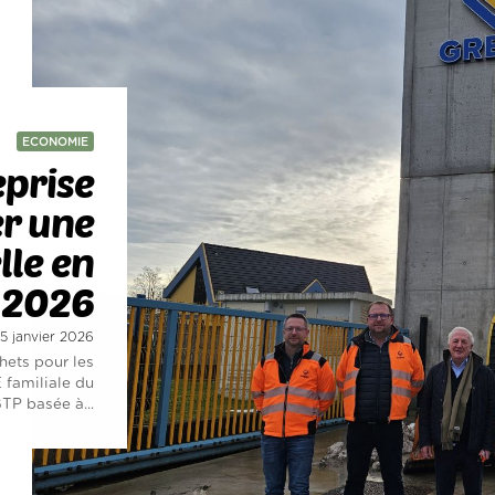
ECONOMIE
eprise
er une
lle en
2026
 15 janvier 2026
chets pour les
 familiale du
TP basée à...