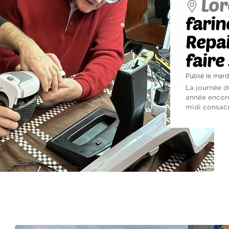
Lor
farin
Repai
fair
Publié le mar
La journée d
année encore
midi consacr