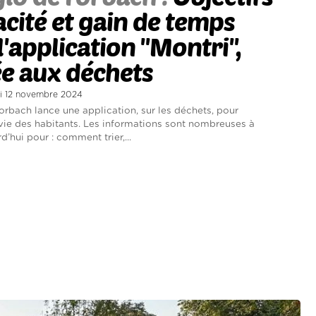
acité et gain de temps
l'application ''Montri'',
e aux déchets
di 12 novembre 2024
orbach lance une application, sur les déchets, pour
a vie des habitants. Les informations sont nombreuses à
d’hui pour : comment trier,...