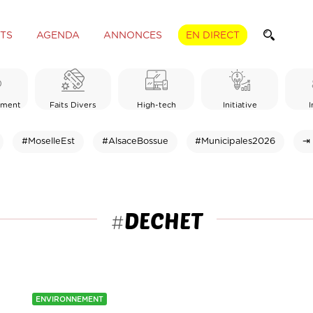
TS
AGENDA
ANNONCES
EN DIRECT
ement
Faits Divers
High-tech
Initiative
I
#MoselleEst
#AlsaceBossue
#Municipales2026
⇥ 
DECHET
#
ENVIRONNEMENT