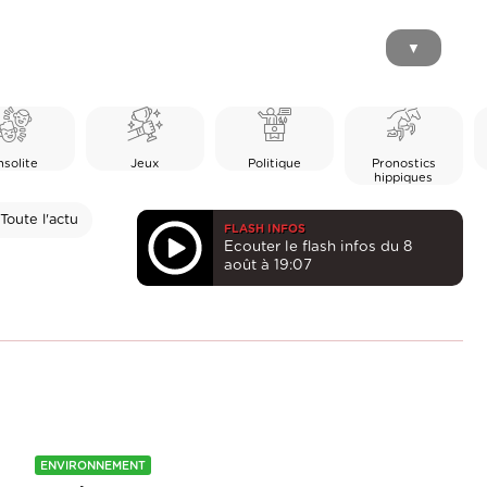
▼
nsolite
Jeux
Politique
Pronostics
hippiques
Toute l'actu
FLASH INFOS
Ecouter le flash infos du 8
août à 19:07
ENVIRONNEMENT