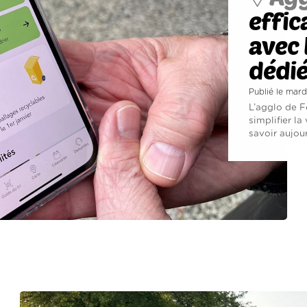
effic
avec 
dédié
Publié le mar
L’agglo de F
simplifier l
savoir aujour