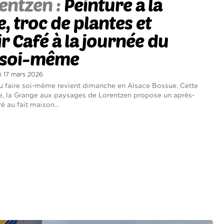
entzen :
Peinture à la
e, troc de plantes et
r Café à la journée du
e soi-même
di 17 mars 2026
u faire soi-même revient dimanche en Alsace Bossue. Cette
, la Grange aux paysages de Lorentzen propose un après-
é au fait maison...