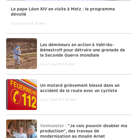
Le pape Léon XIV en visite à Metz : le programme
dévoilé
il y a 1 jour 9 h 15 min
Les démineurs en action à Vahl-lès-
Bénestroff pour détruire une grenade de
la Seconde Guerre mondiale
il y a 1 jour 13 h 9 min
Un motard grièvement blessé dans un
accident de la route avec un cycliste
il y a 1 jour 13 h 15 min
Volmunster :
"Je vais pouvoir doubler ma
production", des travaux de
modernisation au moulin Arnet