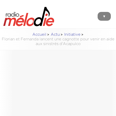
▼
Accueil
Actu
Initiative
Florian et Fernanda lancent une cagnotte pour venir en aide
aux sinistrés d'Acapulco