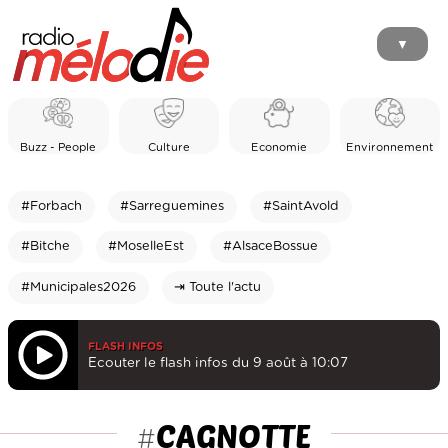
▼
Buzz - People
Culture
Economie
Environnement
#Forbach
#Sarreguemines
#SaintAvold
#Bitche
#MoselleEst
#AlsaceBossue
#Municipales2026
⇥ Toute l'actu
FLASH INFOS
Ecouter le flash infos du 9 août à 10:07
CAGNOTTE
#