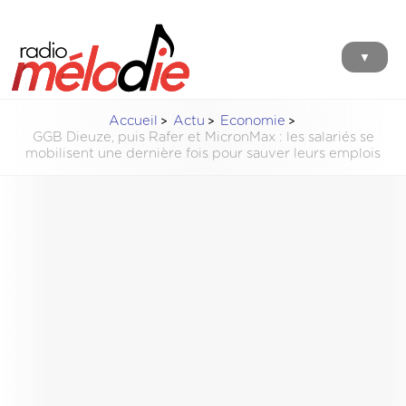
▼
Accueil
Actu
Economie
GGB Dieuze, puis Rafer et MicronMax : les salariés se
mobilisent une dernière fois pour sauver leurs emplois