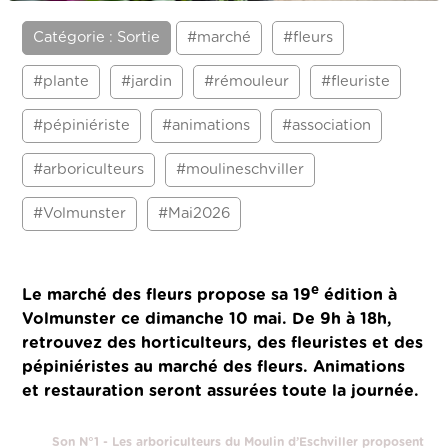
Catégorie : Sortie
#marché
#fleurs
#plante
#jardin
#rémouleur
#fleuriste
#pépiniériste
#animations
#association
#arboriculteurs
#moulineschviller
#Volmunster
#Mai2026
e
Le marché des fleurs propose sa 19
édition à
Volmunster ce dimanche 10 mai.
De 9h à 18h,
retrouvez des horticulteurs, des fleuristes et des
pépiniéristes au marché des fleurs. Animations
et restauration seront assurées toute la journée.
Son N°1 - Les arboriculteurs du Moulin d’Eschviller proposent