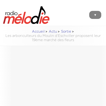
▼
Accueil
Actu
Sortie
Les arboriculteurs du Moulin d’Eschviller proposent leur
19ème marché des fleurs