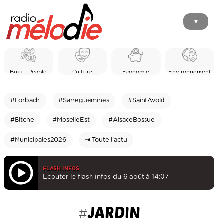
▼
Buzz - People
Culture
Economie
Environnement
#Forbach
#Sarreguemines
#SaintAvold
#Bitche
#MoselleEst
#AlsaceBossue
#Municipales2026
⇥ Toute l'actu
FLASH INFOS
Ecouter le flash infos du 6 août à 14:07
JARDIN
#