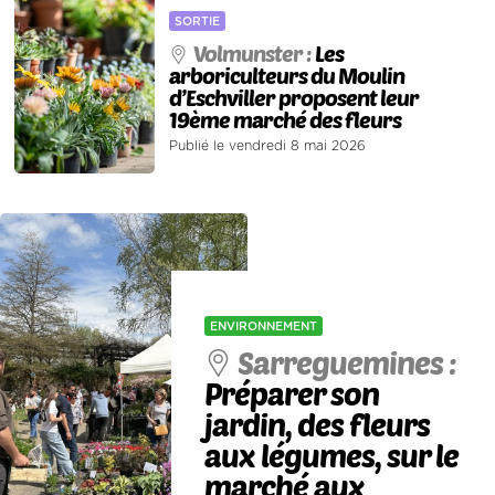
SORTIE
Volmunster :
Les
arboriculteurs du Moulin
d’Eschviller proposent leur
19ème marché des fleurs
Publié le vendredi 8 mai 2026
ENVIRONNEMENT
Sarreguemines :
Préparer son
jardin, des fleurs
aux légumes, sur le
marché aux