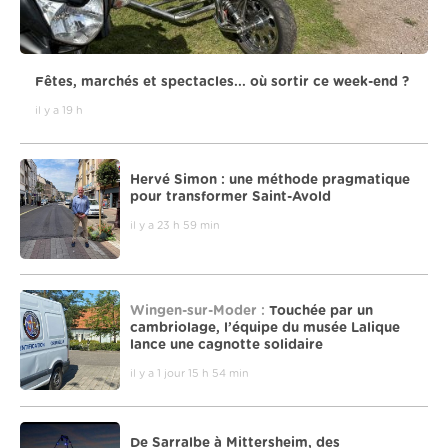
Fêtes, marchés et spectacles... où sortir ce week-end ?
il y a 19 h
Hervé Simon : une méthode pragmatique
pour transformer Saint-Avold
il y a 23 h 59 min
Wingen-sur-Moder :
Touchée par un
cambriolage, l’équipe du musée Lalique
lance une cagnotte solidaire
il y a 1 jour 15 h 54 min
De Sarralbe à Mittersheim, des